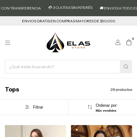
💳 3 CUOTAS SIN INTERÉS
RANSFERENCIA
🚚 ENVIOS A TODO EL PAIS
ENVIOS GRATIS EN COMPRAS MAYORES DE $50.000
0
Tops
28 productos
Ordenar por:
Filtrar
Más vendidos