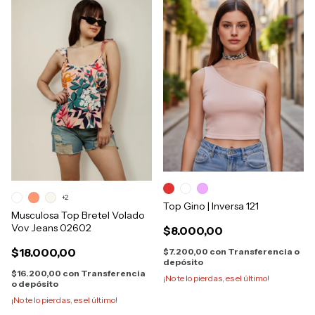
+2
Top Gino | Inversa 121
Musculosa Top Bretel Volado
Vov Jeans 02602
$8.000,00
$18.000,00
$7.200,00
con
Transferencia o
depósito
$16.200,00
con
Transferencia
¡No te lo pierdas, es el último!
o depósito
¡No te lo pierdas, es el último!