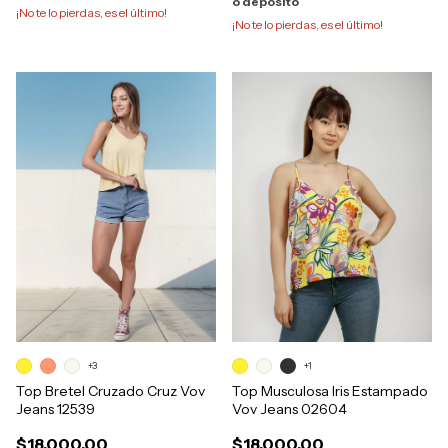
o depósito
¡No te lo pierdas, es el último!
¡No te lo pierdas, es el último!
+3
+1
Top Bretel Cruzado Cruz Vov
Top Musculosa Iris Estampado
Jeans 12539
Vov Jeans 02604
$18.000,00
$18.000,00