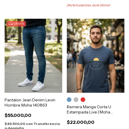
¡No te lo pierdas, es el último!
GRATIS
Pantalon Jean Denim Levin
Hombre Moha 140863
Remera Manga Corta U
Estampada Live | Moha
$55.000,00
[1122194]
$22.000,00
$49.500,00
con
Transferencia
o depósito