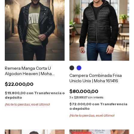
Remera Manga Corta U
Algodon Heaven | Moha
Campera Combinada Frisa
[1122760]
Uniclo Unix | Moha 161416
$22.000,00
$80.000,00
$19.800,00
con
Transferencia o
depósito
3
x
$26.666,67
sin interés
$72.000,00
con
Transferencia
¡No te lo pierdas, es el último!
o depósito
¡No te lo pierdas, es el último!