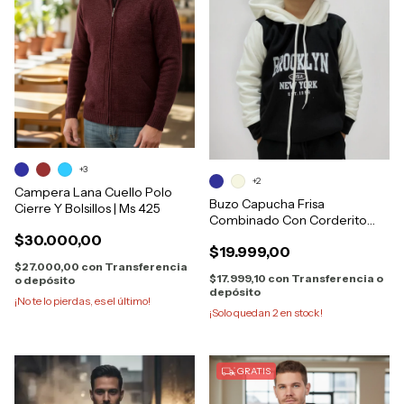
+3
+2
Campera Lana Cuello Polo
Buzo Capucha Frisa
Cierre Y Bolsillos | Ms 425
Combinado Con Corderito
Brooklin Niño
$30.000,00
$19.999,00
$27.000,00
con
Transferencia
$17.999,10
con
Transferencia o
o depósito
depósito
¡No te lo pierdas, es el último!
¡Solo quedan
2
en stock!
GRATIS