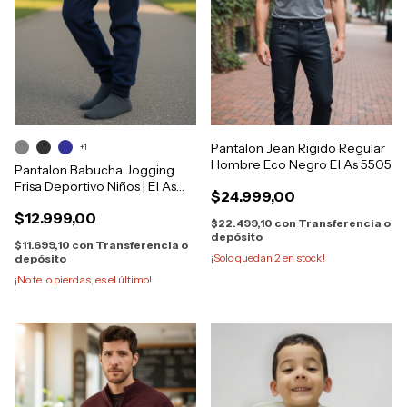
Pantalon Jean Rigido Regular
+1
Hombre Eco Negro El As 5505
Pantalon Babucha Jogging
Frisa Deportivo Niños | El As
$24.999,00
530
$12.999,00
$22.499,10
con
Transferencia o
depósito
$11.699,10
con
Transferencia o
¡Solo quedan
2
en stock!
depósito
¡No te lo pierdas, es el último!