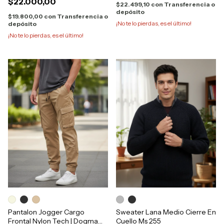
$22.000,00
$22.499,10
con
Transferencia o
depósito
$19.800,00
con
Transferencia o
¡No te lo pierdas, es el último!
depósito
¡No te lo pierdas, es el último!
Pantalon Jogger Cargo
Sweater Lana Medio Cierre En
Frontal Nylon Tech | Dogma
Cuello Ms 255