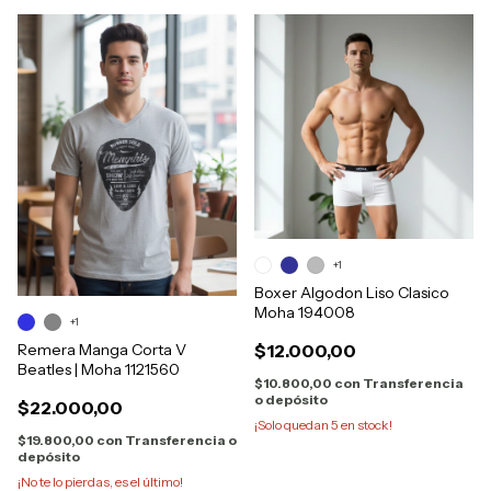
+1
Boxer Algodon Liso Clasico
Moha 194008
+1
$12.000,00
Remera Manga Corta V
Beatles | Moha 1121560
$10.800,00
con
Transferencia
o depósito
$22.000,00
¡Solo quedan
5
en stock!
$19.800,00
con
Transferencia o
depósito
¡No te lo pierdas, es el último!