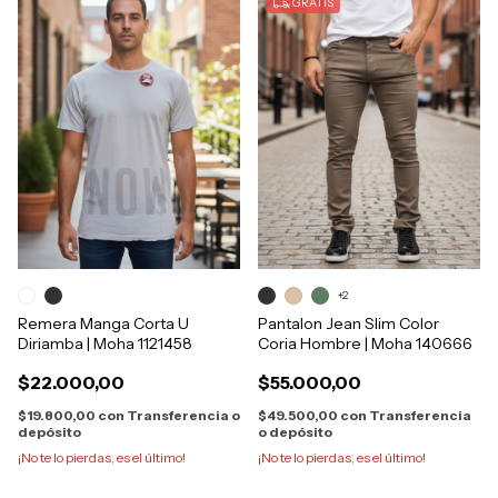
GRATIS
+2
Remera Manga Corta U
Pantalon Jean Slim Color
Diriamba | Moha 1121458
Coria Hombre | Moha 140666
$22.000,00
$55.000,00
$19.800,00
con
Transferencia o
$49.500,00
con
Transferencia
depósito
o depósito
¡No te lo pierdas, es el último!
¡No te lo pierdas, es el último!