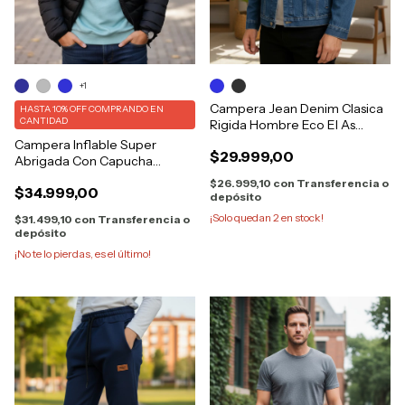
+1
Campera Jean Denim Clasica
HASTA 10% OFF
COMPRANDO EN
CANTIDAD
Rigida Hombre Eco El As
6500
Campera Inflable Super
$29.999,00
Abrigada Con Capucha
Bolsillos
$26.999,10
con
Transferencia o
$34.999,00
depósito
¡Solo quedan
2
en stock!
$31.499,10
con
Transferencia o
depósito
¡No te lo pierdas, es el último!