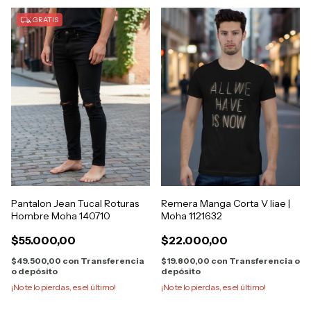
GRATIS
Pantalon Jean Tucal Roturas
Remera Manga Corta V Iiae |
Hombre Moha 140710
Moha 1121632
$55.000,00
$22.000,00
$49.500,00
con
Transferencia
$19.800,00
con
Transferencia o
o depósito
depósito
¡No te lo pierdas, es el último!
¡No te lo pierdas, es el último!