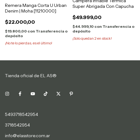
Campera Inflable Termica
Remera Manga Corta U Urban
Super Abrigada Con Capucha
Denim | Moha [11210000]
$49.999,00
$22.000,00
$44.999,10
con
Transferencia o
depósito
$19.800,00
con
Transferencia o
depósito
¡Solo quedan
2
en stock!
¡No te lo pierdas, es el último!
Tienda oficial de EL AS®
5493718542954
3718542954
info@elasstore.com.ar