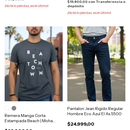
$19.800,00
con
Transferencia o
¡No te lo pierdas, es el último!
depósito
¡No te lo pierdas, es el último!
Pantalon Jean Rigido Regular
Hombre Eco Azul El As 5500
Remera Manga Corta
Estampada Beach | Moha
$24.999,00
[1122244]