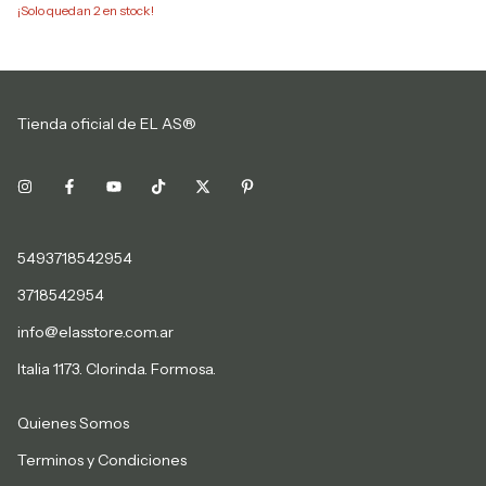
¡Solo quedan
2
en stock!
Tienda oficial de EL AS®
5493718542954
3718542954
info@elasstore.com.ar
Italia 1173. Clorinda. Formosa.
Quienes Somos
Terminos y Condiciones