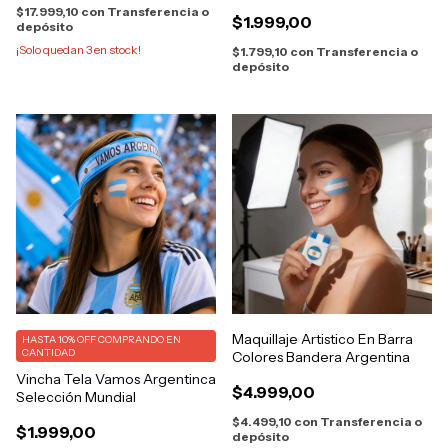
$17.999,10
con
Transferencia o
$1.999,00
depósito
¡Solo quedan
3
en stock!
$1.799,10
con
Transferencia o
depósito
Maquillaje Artistico En Barra
HASTA 10% OFF
COMPRANDO EN
CANTIDAD
Colores Bandera Argentina
Vincha Tela Vamos Argentinca
$4.999,00
Selección Mundial
$4.499,10
con
Transferencia o
$1.999,00
depósito