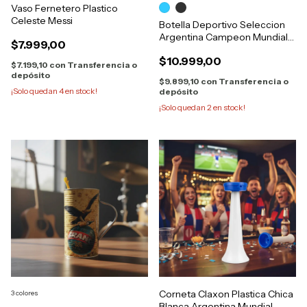
Vaso Fernetero Plastico
Celeste Messi
Botella Deportivo Seleccion
Argentina Campeon Mundial
$7.999,00
750cc
$10.999,00
$7.199,10
con
Transferencia o
depósito
$9.899,10
con
Transferencia o
¡Solo quedan
4
en stock!
depósito
¡Solo quedan
2
en stock!
Corneta Claxon Plastica Chica
3 colores
Blanca Argentina Mundial