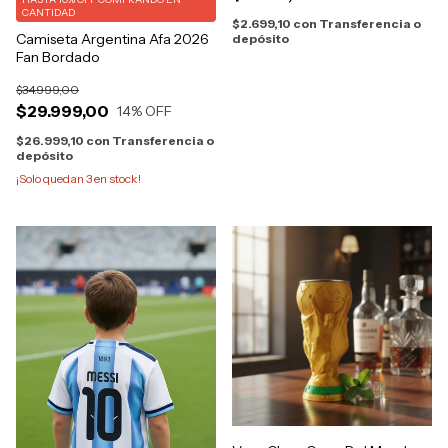
CANTIDAD
$2.699,10
con
Transferencia o
Camiseta Argentina Afa 2026
depósito
Fan Bordado
$34.999,00
$29.999,00
14
% OFF
$26.999,10
con
Transferencia o
depósito
¡Solo quedan
3
en stock!