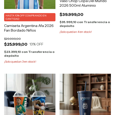
Vaso Chop Copa Del Mundo
2026 500ml Aluminio
$39.999,00
HASTA 10% OFF
COMPRANDO EN
CANTIDAD
$35.999,10
con
Transferencia o
Camiseta Argentina Afa 2026
depósito
Fan Bordado Niños
¡Solo quedan
4
en stock!
$29.999,00
$25.999,00
13
% OFF
$23.399,10
con
Transferencia o
depósito
¡Solo quedan
3
en stock!