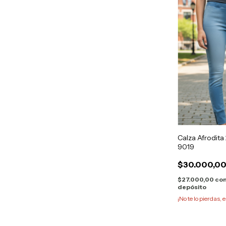
Calza Afrodita 
9019
$30.000,0
$27.000,00
co
depósito
¡No te lo pierdas, e