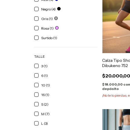
Negro (4)
Gris (1)
Rosa (1)
Surtido (1)
TALLE
Calza Tipo Shor
Dibukeno 752
3 (1)
$20.000,0
6 (1)
$18.000,00
co
10 (1)
depósito
16 (1)
¡No te lo pierdas, e
S (2)
M (7)
L (3)