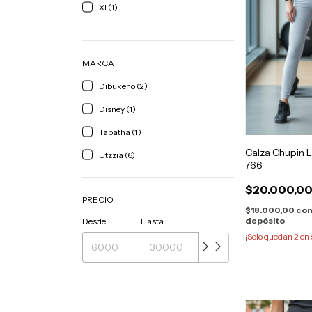
Xl (1)
MARCA
Dibukeno (2)
Disney (1)
Tabatha (1)
Calza Chupin L
Utzzia (6)
766
$20.000,0
PRECIO
$18.000,00
co
depósito
Desde
Hasta
¡Solo quedan
2
en 