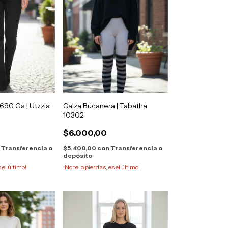
690 Ga | Utzzia
Calza Bucanera | Tabatha
10302
$6.000,00
Transferencia o
$5.400,00
con
Transferencia o
depósito
s el último!
¡No te lo pierdas, es el último!