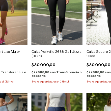
t Liso Mujer |
Calza Yorkville 2688 Ga | Utzzia
Calza Square 2
(9031)
9033
0
$30.000,00
$30.000,00
n
Transferencia o
$27.000,00
con
Transferencia o
$27.000,00
con
depósito
depósito
s el último!
¡No te lo pierdas, es el último!
¡No te lo pierdas, e