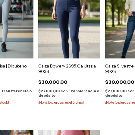
isa | Dibukeno
Calza Bowery 2695 Ga Utzzia
Calza Silvestre
9038
9028
0
$30.000,00
$30.000,00
n
Transferencia o
$27.000,00
con
Transferencia o
$27.000,00
con
depósito
depósito
stock!
¡No te lo pierdas, es el último!
¡No te lo pierdas, e