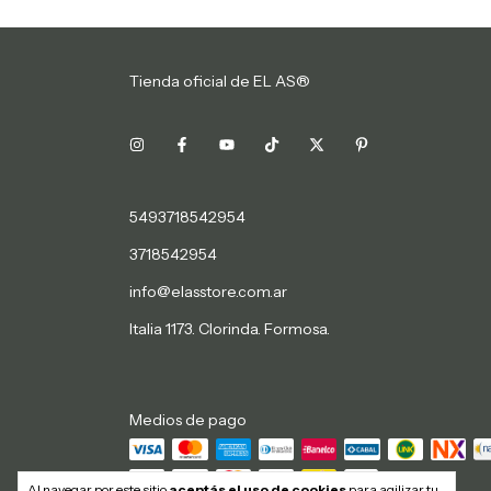
Tienda oficial de EL AS®
5493718542954
3718542954
info@elasstore.com.ar
Italia 1173. Clorinda. Formosa.
Medios de pago
Al navegar por este sitio
aceptás el uso de cookies
para agilizar tu