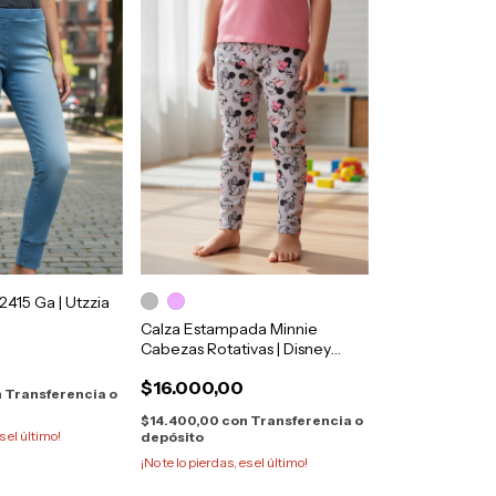
2415 Ga | Utzzia
Calza Estampada Minnie
Cabezas Rotativas | Disney
0
Original
$16.000,00
n
Transferencia o
$14.400,00
con
Transferencia o
s el último!
depósito
¡No te lo pierdas, es el último!