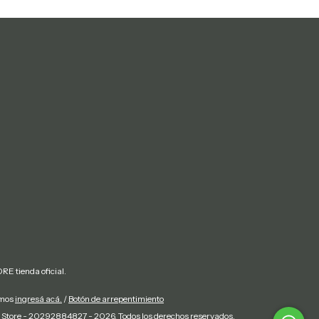
E tienda oficial.
amos
ingresá acá.
/
Botón de arrepentimiento
 Store - 20292884827 - 2026. Todos los derechos reservados.