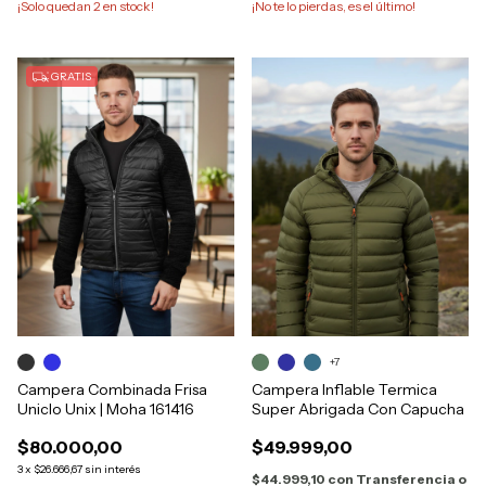
¡Solo quedan
2
en stock!
¡No te lo pierdas, es el último!
GRATIS
+7
Campera Combinada Frisa
Campera Inflable Termica
Uniclo Unix | Moha 161416
Super Abrigada Con Capucha
$80.000,00
$49.999,00
3
x
$26.666,67
sin interés
$44.999,10
con
Transferencia o