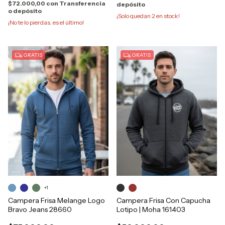
$72.000,00
con
Transferencia
depósito
o depósito
¡Solo quedan
2
en stock!
¡No te lo pierdas, es el último!
GRATIS
GRATIS
+1
Campera Frisa Melange Logo
Campera Frisa Con Capucha
Bravo Jeans 28660
Lotipo | Moha 161403