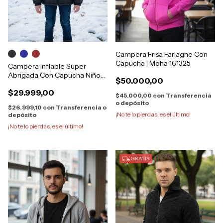
Campera Frisa Farlagne Con
Capucha | Moha 161325
Campera Inflable Super
Abrigada Con Capucha Niños
$50.000,00
8811
$29.999,00
$45.000,00
con
Transferencia
o depósito
$26.999,10
con
Transferencia o
¡No te lo pierdas, es el último!
depósito
¡No te lo pierdas, es el último!
GRATIS