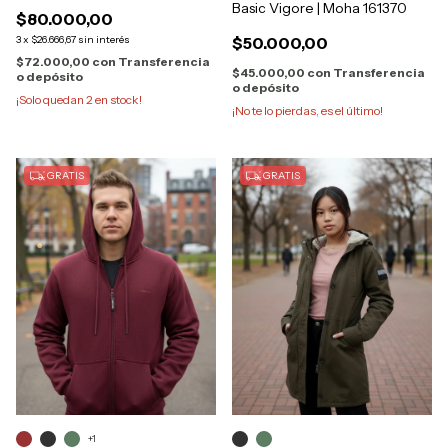
Basic Vigore | Moha 161370
$80.000,00
3
x
$26.666,67
sin interés
$50.000,00
$72.000,00
con
Transferencia
$45.000,00
con
Transferencia
o depósito
o depósito
¡Solo quedan
2
en stock!
¡No te lo pierdas, es el último!
GRATIS
GRATIS
+1