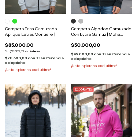
Campera Frisa Gamuzada
Campera Algodon Gamuzado
Aplique Letras Montiere |
Con Lycra Gamuz | Moha
Bando 423
16356
$85.000,00
$50.000,00
3
x
$28.333,33
sin interés
$45.000,00
con
Transferencia
$76.500,00
con
Transferencia
o depósito
o depósito
¡No te lo pierdas, es el último!
¡No te lo pierdas, es el último!
GRATIS