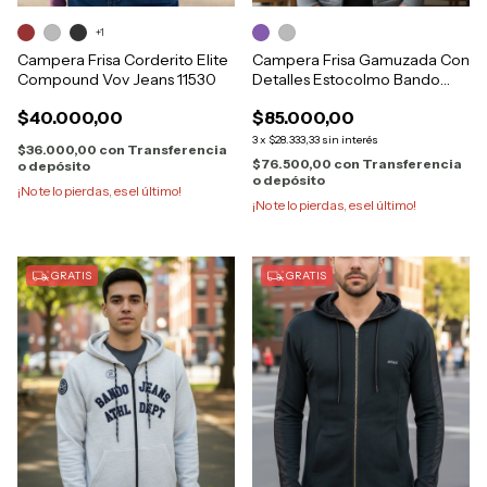
+1
Campera Frisa Corderito Elite
Campera Frisa Gamuzada Con
Compound Vov Jeans 11530
Detalles Estocolmo Bando
426
$40.000,00
$85.000,00
3
x
$28.333,33
sin interés
$36.000,00
con
Transferencia
$76.500,00
con
Transferencia
o depósito
o depósito
¡No te lo pierdas, es el último!
¡No te lo pierdas, es el último!
GRATIS
GRATIS