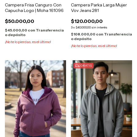
Campera Frisa Canguro Con
Campera Parka Larga Mujer
Capucha Logo | Moha 161096
Vov Jeans 281
$50.000,00
$120.000,00
3
x
$40.000,00
sin interés
$45.000,00
con
Transferencia
$108.000,00
con
Transferencia
o depósito
o depósito
¡No te lo pierdas, es el último!
¡No te lo pierdas, es el último!
GRATIS