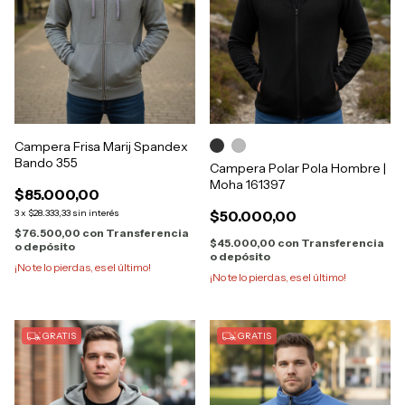
Campera Frisa Marij Spandex
Bando 355
Campera Polar Pola Hombre |
Moha 161397
$85.000,00
3
x
$28.333,33
sin interés
$50.000,00
$76.500,00
con
Transferencia
$45.000,00
con
Transferencia
o depósito
o depósito
¡No te lo pierdas, es el último!
¡No te lo pierdas, es el último!
GRATIS
GRATIS