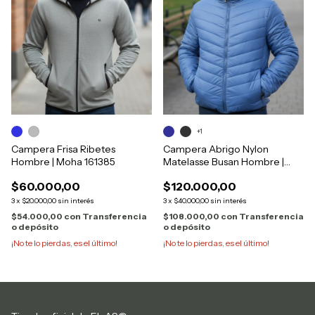
+1
Campera Frisa Ribetes
Campera Abrigo Nylon
Hombre | Moha 161385
Matelasse Busan Hombre |
Moha 165146
$60.000,00
$120.000,00
3
x
$20.000,00
sin interés
3
x
$40.000,00
sin interés
$54.000,00
con
Transferencia
$108.000,00
con
Transferencia
o depósito
o depósito
¡No te lo pierdas, es el último!
¡No te lo pierdas, es el último!