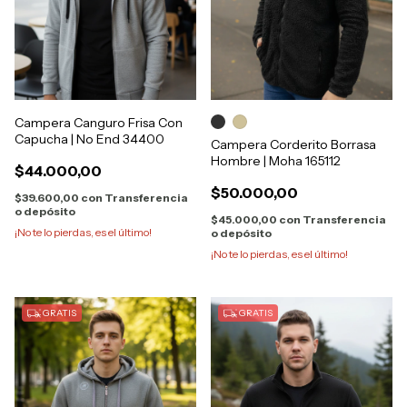
Campera Canguro Frisa Con
Capucha | No End 34400
Campera Corderito Borrasa
Hombre | Moha 165112
$44.000,00
$50.000,00
$39.600,00
con
Transferencia
o depósito
$45.000,00
con
Transferencia
¡No te lo pierdas, es el último!
o depósito
¡No te lo pierdas, es el último!
GRATIS
GRATIS