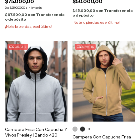
$75.000,00
$50.000,00
3
x
$25.000,00
sin interés
$45.000,00
con
Transferencia
$67.500,00
con
Transferencia
o depósito
o depósito
¡No te lo pierdas, es el último!
¡No te lo pierdas, es el último!
GRATIS
GRATIS
Campera Frisa Con Capucha Y
+1
Vivos Presley | Bando 420
Campera Con Capucha Frisa