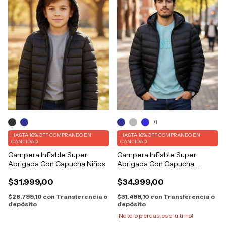
+1
HASTA 10% OFF
COMPRANDO EN
HASTA 10% OFF
COMPRANDO EN
CANTIDAD
CANTIDAD
Campera Inflable Super
Campera Inflable Super
Abrigada Con Capucha Niños
Abrigada Con Capucha
Bolsillos
$31.999,00
$34.999,00
$28.799,10
con
Transferencia o
$31.499,10
con
Transferencia o
depósito
depósito
¡No te lo pierdas, es el último!