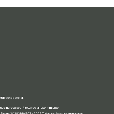
E tienda oficial.
amos
ingresá acá.
/
Botón de arrepentimiento
 Store - 20292884827 - 2026. Todos los derechos reservados.