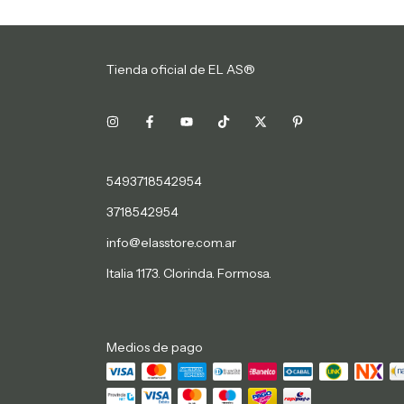
Tienda oficial de EL AS®
5493718542954
3718542954
info@elasstore.com.ar
Italia 1173. Clorinda. Formosa.
Medios de pago