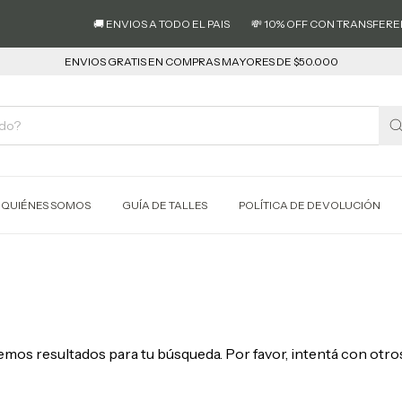
🚚 ENVIOS A TODO EL PAIS
💸 10% OFF CON TRANSFEREN
ENVIOS GRATIS EN COMPRAS MAYORES DE $50.000
QUIÉNES SOMOS
GUÍA DE TALLES
POLÍTICA DE DEVOLUCIÓN
mos resultados para tu búsqueda. Por favor, intentá con otros 