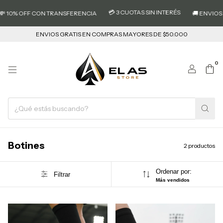
💳 3 CUOTAS SIN INTERÉS
 10% OFF CON TRANSFERENCIA
🚚 ENVIOS 
ENVIOS GRATIS EN COMPRAS MAYORES DE $50.000
0
Botines
2 productos
Ordenar por:
Filtrar
Más vendidos