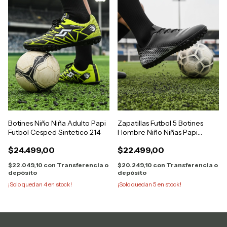
Botines Niño Niña Adulto Papi
Zapatillas Futbol 5 Botines
Futbol Cesped Sintetico 214
Hombre Niño Niñas Papi
Futbol
$24.499,00
$22.499,00
$22.049,10
con
Transferencia o
$20.249,10
con
Transferencia o
depósito
depósito
¡Solo quedan
4
en stock!
¡Solo quedan
5
en stock!