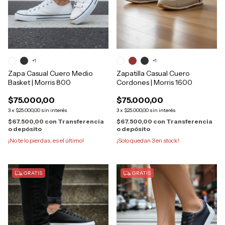
+1
+1
Zapa Casual Cuero Medio
Zapatilla Casual Cuero
Basket | Morris 800
Cordones | Morris 1600
$75.000,00
$75.000,00
3
x
$25.000,00
sin interés
3
x
$25.000,00
sin interés
$67.500,00
con
Transferencia
$67.500,00
con
Transferencia
o depósito
o depósito
¡No te lo pierdas, es el último!
¡Solo quedan
3
en stock!
GRATIS
GRATIS