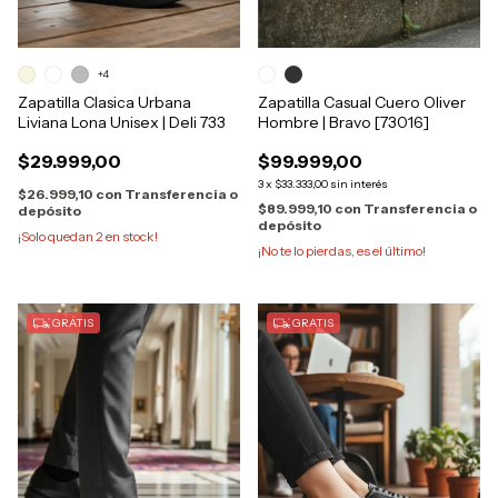
+4
Zapatilla Clasica Urbana
Zapatilla Casual Cuero Oliver
Liviana Lona Unisex | Deli 733
Hombre | Bravo [73016]
$29.999,00
$99.999,00
3
x
$33.333,00
sin interés
$26.999,10
con
Transferencia o
$89.999,10
con
Transferencia o
depósito
depósito
¡Solo quedan
2
en stock!
¡No te lo pierdas, es el último!
GRATIS
GRATIS