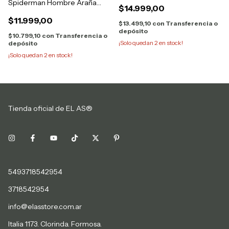
Spiderman Hombre Araña
$14.999,00
Original
$11.999,00
$13.499,10
con
Transferencia o
depósito
$10.799,10
con
Transferencia o
¡Solo quedan
2
en stock!
depósito
¡Solo quedan
2
en stock!
Tienda oficial de EL AS®
5493718542954
3718542954
info@elasstore.com.ar
Italia 1173. Clorinda. Formosa.