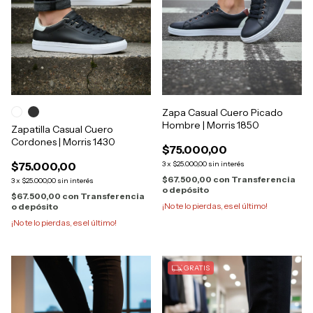
Zapa Casual Cuero Picado
Hombre | Morris 1850
Zapatilla Casual Cuero
Cordones | Morris 1430
$75.000,00
$75.000,00
3
x
$25.000,00
sin interés
$67.500,00
con
Transferencia
3
x
$25.000,00
sin interés
o depósito
$67.500,00
con
Transferencia
¡No te lo pierdas, es el último!
o depósito
¡No te lo pierdas, es el último!
GRATIS