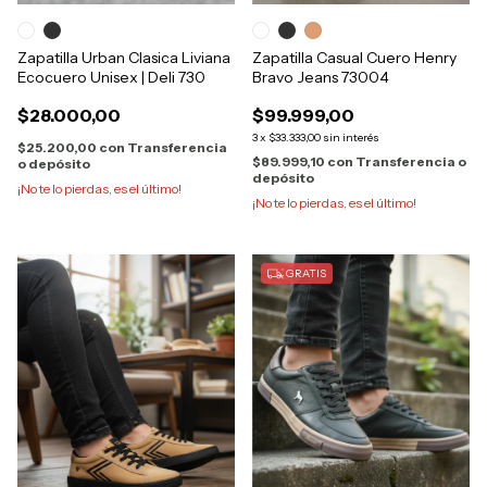
Zapatilla Urban Clasica Liviana
Zapatilla Casual Cuero Henry
Ecocuero Unisex | Deli 730
Bravo Jeans 73004
$28.000,00
$99.999,00
3
x
$33.333,00
sin interés
$25.200,00
con
Transferencia
$89.999,10
con
Transferencia o
o depósito
depósito
¡No te lo pierdas, es el último!
¡No te lo pierdas, es el último!
GRATIS