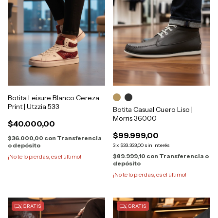
Botita Leisure Blanco Cereza
Print | Utzzia 533
Botita Casual Cuero Liso |
Morris 36000
$40.000,00
$99.999,00
$36.000,00
con
Transferencia
o depósito
3
x
$33.333,00
sin interés
$89.999,10
con
Transferencia o
¡No te lo pierdas, es el último!
depósito
¡No te lo pierdas, es el último!
GRATIS
GRATIS