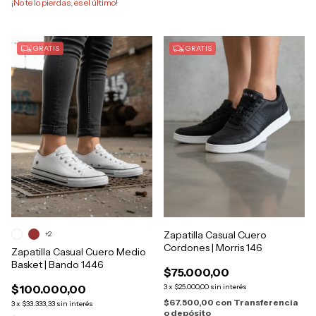
¡No te lo pierdas, es el último!
GRATIS
GRATIS
Zapatilla Casual Cuero
+2
Cordones | Morris 146
Zapatilla Casual Cuero Medio
Basket | Bando 1446
$75.000,00
$100.000,00
3
x
$25.000,00
sin interés
$67.500,00
con
Transferencia
3
x
$33.333,33
sin interés
o depósito