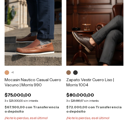
+1
Mocasin Nautico Casual Cuero
Zapato Vestir Cuero Liso |
Vacuno | Morris 990
Morris 1004
$75.000,00
$80.000,00
3
x
$25.000,00
sin interés
3
x
$26.666,67
sin interés
$67.500,00
con
Transferencia
$72.000,00
con
Transferencia
o depósito
o depósito
¡No te lo pierdas, es el último!
¡No te lo pierdas, es el último!