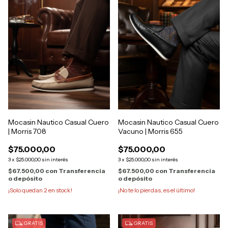
Mocasin Nautico Casual Cuero
Mocasin Nautico Casual Cuero
| Morris 708
Vacuno | Morris 655
$75.000,00
$75.000,00
3
x
$25.000,00
sin interés
3
x
$25.000,00
sin interés
$67.500,00
con
Transferencia
$67.500,00
con
Transferencia
o depósito
o depósito
¡Solo quedan
2
en stock!
¡No te lo pierdas, es el último!
GRATIS
GRATIS