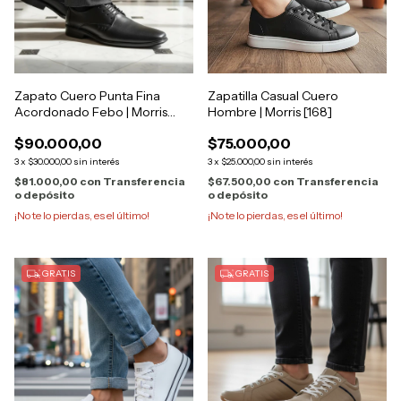
Zapatilla Casual Cuero
Zapato Cuero Punta Fina
Hombre | Morris [168]
Acordonado Febo | Morris
[3000]
$75.000,00
$90.000,00
3
x
$25.000,00
sin interés
3
x
$30.000,00
sin interés
$67.500,00
con
Transferencia
$81.000,00
con
Transferencia
o depósito
o depósito
¡No te lo pierdas, es el último!
¡No te lo pierdas, es el último!
GRATIS
GRATIS