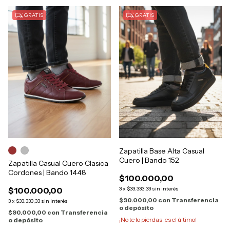
GRATIS
GRATIS
Zapatilla Base Alta Casual
Cuero | Bando 152
Zapatilla Casual Cuero Clasica
Cordones | Bando 1448
$100.000,00
$100.000,00
3
x
$33.333,33
sin interés
$90.000,00
con
Transferencia
3
x
$33.333,33
sin interés
o depósito
$90.000,00
con
Transferencia
¡No te lo pierdas, es el último!
o depósito