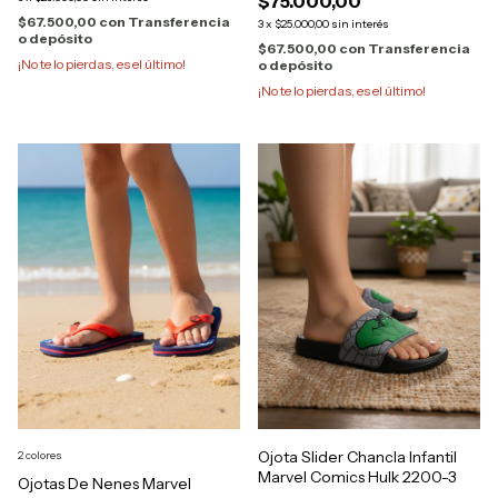
$75.000,00
$67.500,00
con
Transferencia
3
x
$25.000,00
sin interés
o depósito
$67.500,00
con
Transferencia
¡No te lo pierdas, es el último!
o depósito
¡No te lo pierdas, es el último!
Ojota Slider Chancla Infantil
2 colores
Marvel Comics Hulk 2200-3
Ojotas De Nenes Marvel