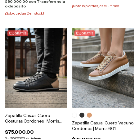
$90.000,00
con
Transferencia
¡No te lo pierdas, es el último!
o depósito
¡Solo quedan
2
en stock!
GRATIS
GRATIS
Zapatilla Casual Cuero
Costuras Cordones | Morris
Zapatilla Casual Cuero Vacuno
1550
Cordones | Morris 601
$75.000,00
3
x
$25.000,00
sin interés