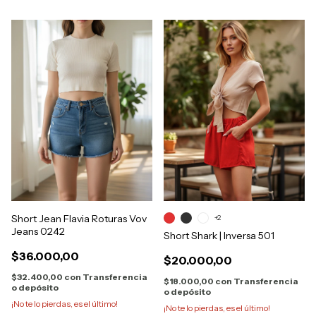
Short Jean Flavia Roturas Vov
+2
Jeans 0242
Short Shark | Inversa 501
$36.000,00
$20.000,00
$32.400,00
con
Transferencia
$18.000,00
con
Transferencia
o depósito
o depósito
¡No te lo pierdas, es el último!
¡No te lo pierdas, es el último!