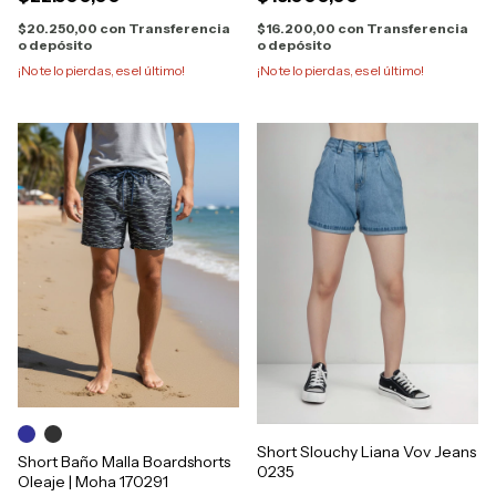
$20.250,00
con
Transferencia
$16.200,00
con
Transferencia
o depósito
o depósito
¡No te lo pierdas, es el último!
¡No te lo pierdas, es el último!
Short Slouchy Liana Vov Jeans
Short Baño Malla Boardshorts
0235
Oleaje | Moha 170291