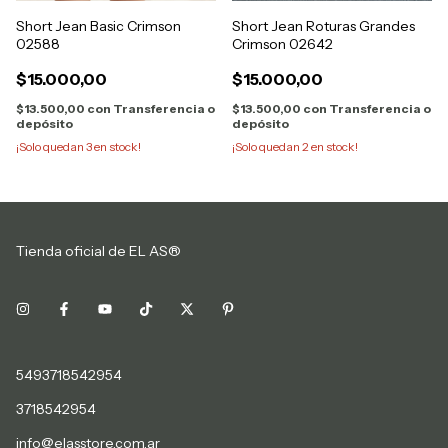
Short Jean Basic Crimson
Short Jean Roturas Grandes
02588
Crimson 02642
$15.000,00
$15.000,00
$13.500,00
con
Transferencia o
$13.500,00
con
Transferencia o
depósito
depósito
¡Solo quedan
3
en stock!
¡Solo quedan
2
en stock!
Tienda oficial de EL AS®
5493718542954
3718542954
info@elasstore.com.ar