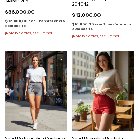
Jeans 9265
204042
$36.000,00
$12.000,00
$32.400,00
con
Transferencia
$10.800,00
con
Transferencia
o depósito
o depósito
¡No te lo pierdas, es el último!
¡No te lo pierdas, es el último!
Short De Bengalina Con Lurex
Short Bengalina Bordada