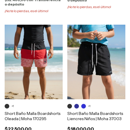
o depósito
o depósito
¡No te lo pierdas, es el último!
¡No te lo pierdas, es el último!
+1
+1
Short Baño Malla Boardshorts
Short Baño Malla Boardshorts
Oleada | Moha 170295
Liencres Niños | Moha 37003
$22.500,00
$18.000,00