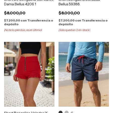
Dama Bellus 4206 1
Bellus 59388
$8.000,00
$8.000,00
$7.200,00
con
Transferencia o
$7.200,00
con
Transferencia o
depósito
depósito
¡No te lo pierdas, es el último!
¡Solo quedan
2
en stock!
Short Bengalina Volados Y
+2