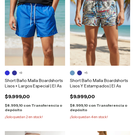
+3
+5
Short Baño Malla Boardshorts
Short Baño Malla Boardshorts
Lisos + Largos Especial | El As
Lisos Y Estampados | El As
$9.999,00
$9.999,00
$8.999,10
con
Transferencia o
$8.999,10
con
Transferencia o
depósito
depósito
¡Solo quedan
2
en stock!
¡Solo quedan
4
en stock!