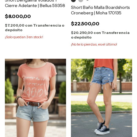
Cierre Adelante | Bellus 59358
Short Baño Malla Boardshorts
Croneberg | Moha 170135
$8.000,00
$22.500,00
$7.200,00
con
Transferencia o
depósito
$20.250,00
con
Transferencia
¡Solo quedan
3
en stock!
o depósito
¡No te lo pierdas, es el último!