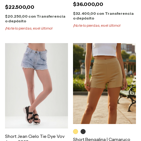
$36.000,00
$22.500,00
$32.400,00
con
Transferencia
$20.250,00
con
Transferencia
o depósito
o depósito
¡No te lo pierdas, es el último!
¡No te lo pierdas, es el último!
Short Jean Cielo Tie Dye Vov
Short Bengalina | Camaruco