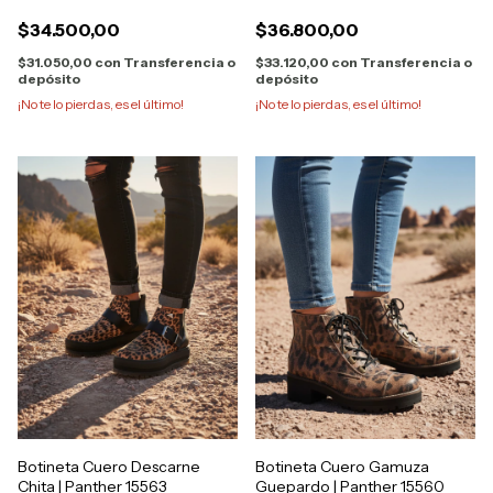
$34.500,00
$36.800,00
$31.050,00
con
Transferencia o
$33.120,00
con
Transferencia o
depósito
depósito
¡No te lo pierdas, es el último!
¡No te lo pierdas, es el último!
Botineta Cuero Descarne
Botineta Cuero Gamuza
Chita | Panther 15563
Guepardo | Panther 15560