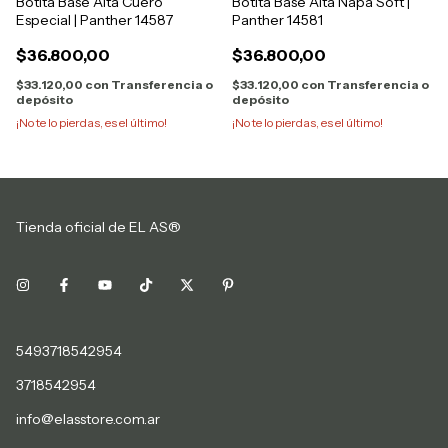
Botita Base Alta Cuero
Botita Base Alta Napa Soft |
Especial | Panther 14587
Panther 14581
$36.800,00
$36.800,00
$33.120,00
con
Transferencia o
$33.120,00
con
Transferencia o
depósito
depósito
¡No te lo pierdas, es el último!
¡No te lo pierdas, es el último!
Tienda oficial de EL AS®
5493718542954
3718542954
info@elasstore.com.ar