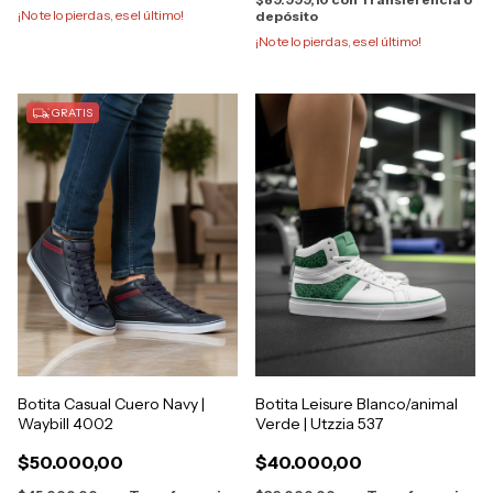
¡No te lo pierdas, es el último!
depósito
¡No te lo pierdas, es el último!
GRATIS
Botita Casual Cuero Navy |
Botita Leisure Blanco/animal
Waybill 4002
Verde | Utzzia 537
$50.000,00
$40.000,00