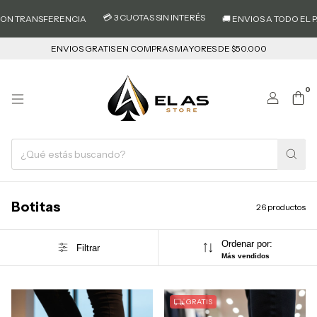
💳 3 CUOTAS SIN INTERÉS
NSFERENCIA
🚚 ENVIOS A TODO EL PAIS

ENVIOS GRATIS EN COMPRAS MAYORES DE $50.000
0
Botitas
26 productos
Ordenar por:
Filtrar
Más vendidos
GRATIS