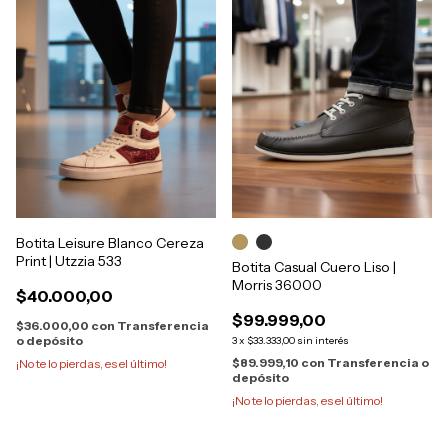
Botita Leisure Blanco Cereza
Print | Utzzia 533
Botita Casual Cuero Liso |
Morris 36000
$40.000,00
$99.999,00
$36.000,00
con
Transferencia
o depósito
3
x
$33.333,00
sin interés
$89.999,10
con
Transferencia o
¡No te lo pierdas, es el último!
depósito
¡No te lo pierdas, es el último!