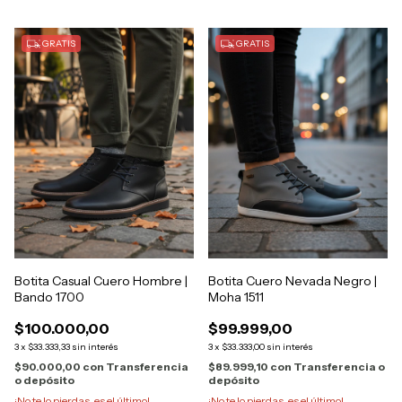
GRATIS
GRATIS
Botita Casual Cuero Hombre |
Botita Cuero Nevada Negro |
Bando 1700
Moha 1511
$100.000,00
$99.999,00
3
x
$33.333,33
sin interés
3
x
$33.333,00
sin interés
$90.000,00
con
Transferencia
$89.999,10
con
Transferencia o
o depósito
depósito
¡No te lo pierdas, es el último!
¡No te lo pierdas, es el último!