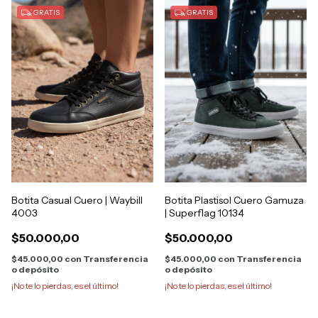
GRATIS
GRATIS
Botita Casual Cuero | Waybill
Botita Plastisol Cuero Gamuza
4003
| Superflag 10134
$50.000,00
$50.000,00
$45.000,00
con
Transferencia
$45.000,00
con
Transferencia
o depósito
o depósito
¡No te lo pierdas, es el último!
¡No te lo pierdas, es el último!