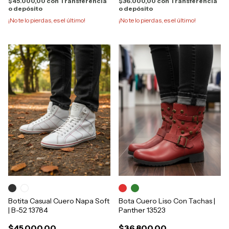
$45.000,00
con
Transferencia
$36.000,00
con
Transferencia
o depósito
o depósito
¡No te lo pierdas, es el último!
¡No te lo pierdas, es el último!
Botita Casual Cuero Napa Soft
Bota Cuero Liso Con Tachas |
| B-52 13784
Panther 13523
$45.000,00
$36.800,00