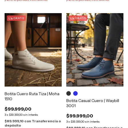
GRATIS
GRATIS
Botita Cuero Ruta Tiza | Moha
1510
Botita Casual Cuero | Waybill
3001
$99.999,00
3
x
$33.333,00
sin interés
$99.999,00
$89.999,10
con
Transferencia o
3
x
$33.333,00
sin interés
depósito
$89.999,10
con
Transferencia o