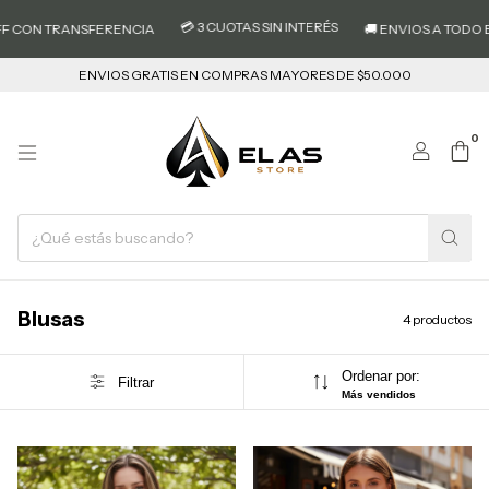
💳 3 CUOTAS SIN INTERÉS
F CON TRANSFERENCIA
🚚 ENVIOS A TODO EL
ENVIOS GRATIS EN COMPRAS MAYORES DE $50.000
0
Blusas
4 productos
Ordenar por:
Filtrar
Más vendidos