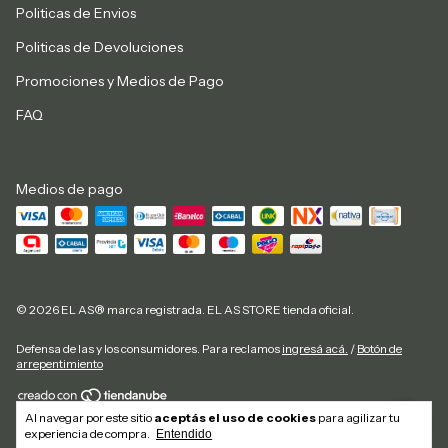
Politicas de Envios
Politicas de Devoluciones
Promociones y Medios de Pago
FAQ
Medios de pago
© 2026 EL AS® marca registrada. EL AS STORE tienda oficial.
Defensa de las y los consumidores. Para reclamos
ingresá acá.
/
Botón de
arrepentimiento
Al navegar por este sitio
aceptás el uso de cookies
para agilizar tu
Copyright El As Store - 20292884827 - 2026. Todos los derechos reservados.
experiencia de compra.
Entendido