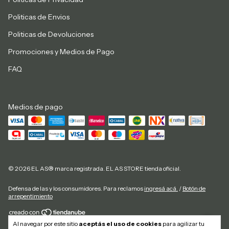
Politicas de Envios
Politicas de Devoluciones
Promociones y Medios de Pago
FAQ
Medios de pago
© 2026 EL AS® marca registrada. EL AS STORE tienda oficial.
Defensa de las y los consumidores. Para reclamos
ingresá acá.
/
Botón de
arrepentimiento
Al navegar por este sitio
aceptás el uso de cookies
para agilizar tu
Copyright El As Store - 20292884827 - 2026. Todos los derechos reservados.