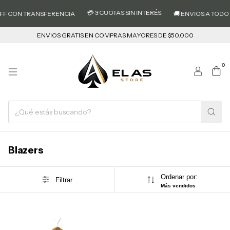
💳 3 CUOTAS SIN INTERÉS
FF CON TRANSFERENCIA
🚚 ENVIOS A TODO E
ENVIOS GRATIS EN COMPRAS MAYORES DE $50.000
0
Blazers
Ordenar por:
Filtrar
Más vendidos