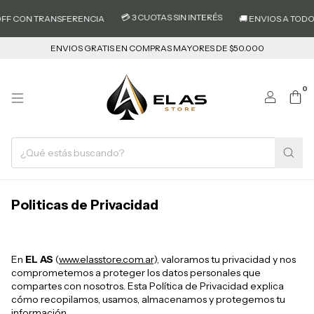
💳 3 CUOTAS SIN INTERÉS
FF CON TRANSFERENCIA
🚚 ENVIOS A TODO EL
ENVIOS GRATIS EN COMPRAS MAYORES DE $50.000
0
Politicas de Privacidad
En
EL AS
(
www.elasstore.com.ar
), valoramos tu privacidad y nos
comprometemos a proteger los datos personales que
compartes con nosotros. Esta Política de Privacidad explica
cómo recopilamos, usamos, almacenamos y protegemos tu
información.