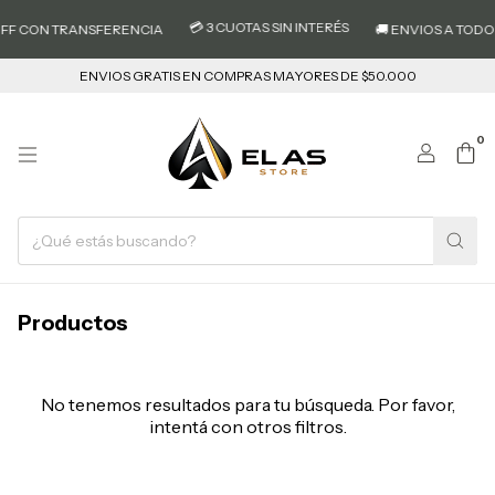
💳 3 CUOTAS SIN INTERÉS
OFF CON TRANSFERENCIA
🚚 ENVIOS A TODO 
ENVIOS GRATIS EN COMPRAS MAYORES DE $50.000
0
Productos
No tenemos resultados para tu búsqueda. Por favor,
intentá con otros filtros.