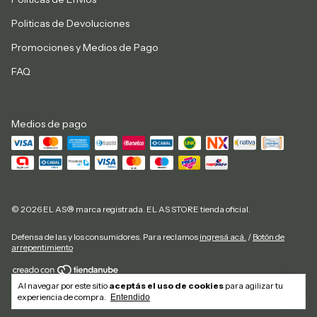
Politicas de Devoluciones
Promociones y Medios de Pago
FAQ
Medios de pago
© 2026 EL AS® marca registrada. EL AS STORE tienda oficial.
Defensa de las y los consumidores. Para reclamos
ingresá acá.
/
Botón de
arrepentimiento
Al navegar por este sitio
aceptás el uso de cookies
para agilizar tu
Copyright El As Store - 20292884827 - 2026. Todos los derechos reservados.
experiencia de compra.
Entendido