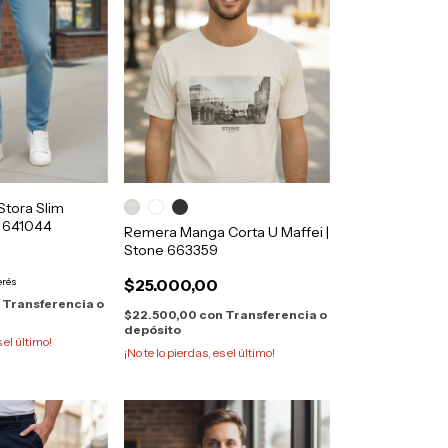
Stora Slim
 641044
Remera Manga Corta U Maffei |
Stone 663359
erés
$25.000,00
n
Transferencia o
$22.500,00
con
Transferencia o
depósito
s el último!
¡No te lo pierdas, es el último!