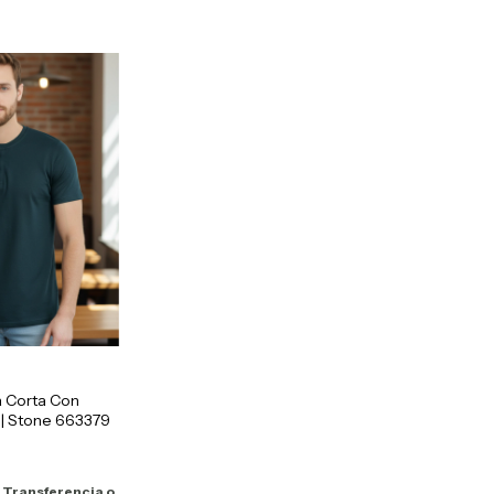
 Corta Con
 | Stone 663379
n
Transferencia o