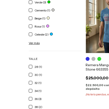
Verde (3)
Cemento (1)
Beige (1)
Rosa (1)
Celeste (2)
Ver más
TALLE
Remera Manga 
28 (1)
Stone 663355
30 (1)
$25.000,00
32 (1)
$22.500,00
co
depósito
34 (1)
¡No te lo pierdas, e
36 (3)
38 (2)