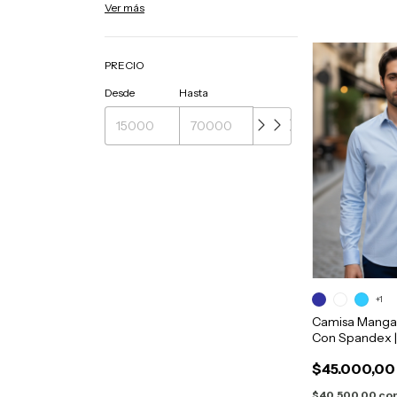
Ver más
PRECIO
Desde
Hasta
+1
Camisa Manga 
Con Spandex 
$45.000,00
$40.500,00
co