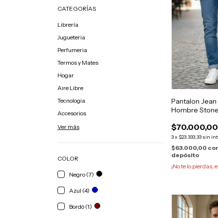
CATEGORÍAS
Librería
Jugueteria
Perfumeria
Termos y Mates
Hogar
Aire Libre
Tecnologia
Pantalon Jean
Hombre Stone
Accesorios
$70.000,0
Ver más
3
x
$23.333,33
sin in
$63.000,00
co
depósito
COLOR
¡No te lo pierdas, e
Negro (7)
Azul (4)
Bordó (1)