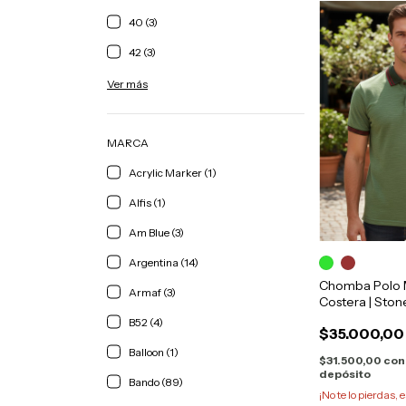
40 (3)
42 (3)
Ver más
MARCA
Acrylic Marker (1)
Alfis (1)
Am Blue (3)
Argentina (14)
Chomba Polo 
Armaf (3)
Costera | Sto
B52 (4)
$35.000,00
Balloon (1)
$31.500,00
con
depósito
Bando (89)
¡No te lo pierdas, e