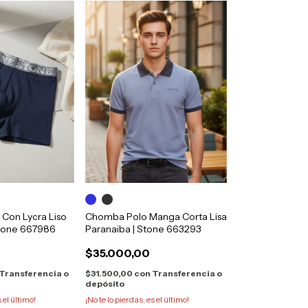
Con Lycra Liso
Chomba Polo Manga Corta Lisa
tone 667986
Paranaiba | Stone 663293
$35.000,00
Transferencia o
$31.500,00
con
Transferencia o
depósito
s el último!
¡No te lo pierdas, es el último!