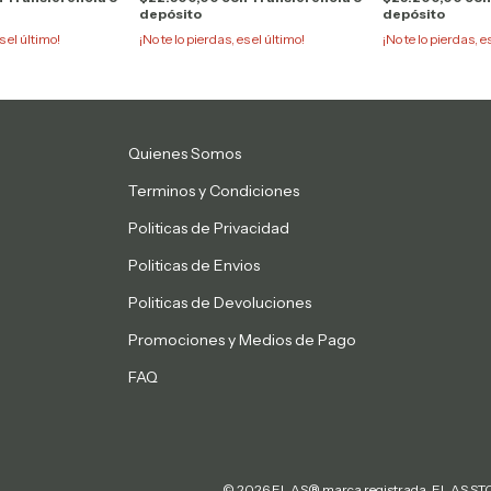
depósito
depósito
s el último!
¡No te lo pierdas, es el último!
¡No te lo pierdas, e
Quienes Somos
Terminos y Condiciones
Politicas de Privacidad
Politicas de Envios
Politicas de Devoluciones
Promociones y Medios de Pago
FAQ
© 2026 EL AS® marca registrada. EL AS STOR