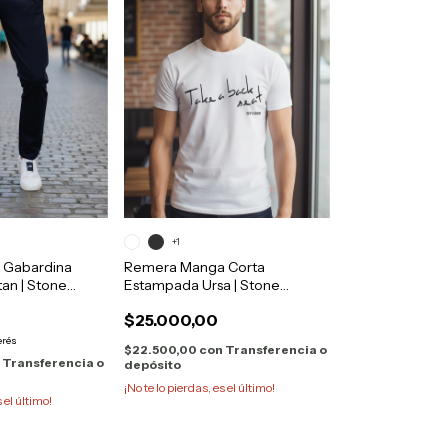
+1
o Gabardina
Remera Manga Corta
tan | Stone
Estampada Ursa | Stone
663362
$25.000,00
erés
$22.500,00
con
Transferencia o
n
Transferencia o
depósito
¡No te lo pierdas, es el último!
s el último!