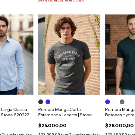
¡No te lo pierdas, es el último!
Larga Clasica
Remera Manga Corta
Remera Manga
| Stone 620222
Estampada Lacerta | Stone
Botones Hydra
663361
$25.000,00
$28.000,00
n
Transferencia o
$22.500,00
con
Transferencia o
$25.200,00
co