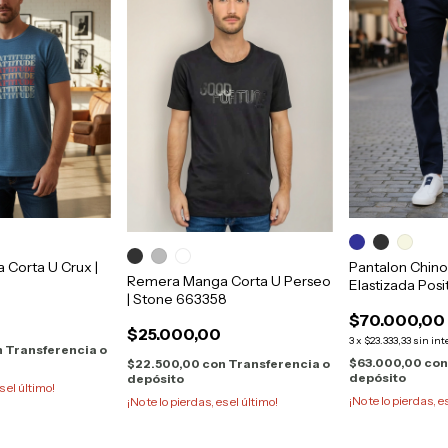
Corta U Crux |
Pantalon Chin
Remera Manga Corta U Perseo
Elastizada Posi
| Stone 663358
653223
$70.000,00
$25.000,00
3
x
$23.333,33
sin int
n
Transferencia o
$63.000,00
co
$22.500,00
con
Transferencia o
depósito
depósito
s el último!
¡No te lo pierdas, e
¡No te lo pierdas, es el último!