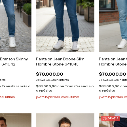
 Branson Skinny
Pantalon Jean Boone Slim
Pantalon Jean 
 641042
Hombre Stone 641043
Hombre Stone
0
$70.000,00
$70.000,00
terés
3
x
$23.333,33
sin interés
3
x
$23.333,33
sin int
n
Transferencia o
$63.000,00
con
Transferencia o
$63.000,00
co
depósito
depósito
s el último!
¡No te lo pierdas, es el último!
¡No te lo pierdas, e
GRATIS