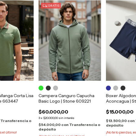
GRATIS
Manga Corta Lisa
Campera Canguro Capucha
Boxer Algodon 
ne 663447
Basic Logo | Stone 609221
Aconcagua | S
$60.000,00
$15.000,00
3
x
$20.000,00
sin interés
Transferencia o
$13.500,00
con
$54.000,00
con
Transferencia o
depósito
depósito
s el último!
¡No te lo pierdas, e