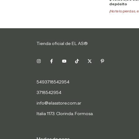
depósito
¡No te lo pierdas, e
Tienda oficial de EL AS®
5493718542954
3718542954
info@elasstore.com.ar
Italia 1173. Clorinda. Formosa.
Medios de pago