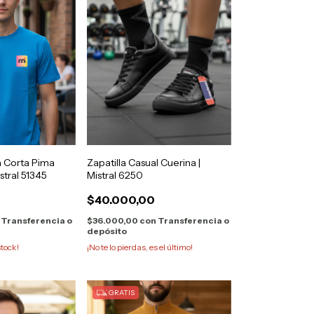
 Corta Pima
Zapatilla Casual Cuerina |
stral 51345
Mistral 6250
$40.000,00
Transferencia o
$36.000,00
con
Transferencia o
depósito
tock!
¡No te lo pierdas, es el último!
GRATIS