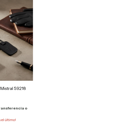
 Mistral 59218
ransferencia o
s el último!