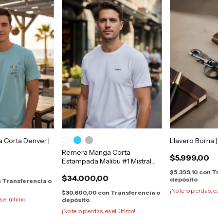
Corta Denver |
Llavero Borna |
Remera Manga Corta
$5.999,00
Estampada Malibu #1 Mistral
0
10104 1
$5.399,10
con
T
$34.000,00
depósito
n
Transferencia o
¡No te lo pierdas, e
$30.600,00
con
Transferencia o
s el último!
depósito
¡No te lo pierdas, es el último!