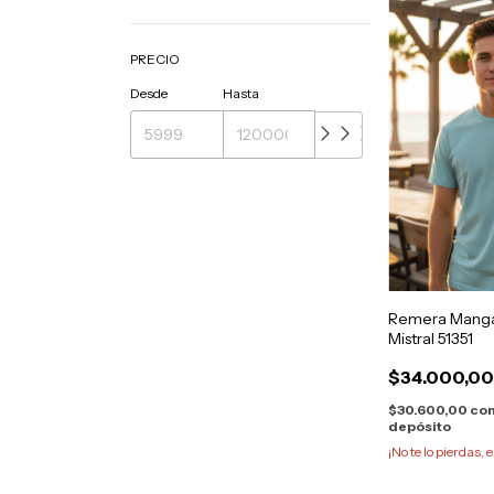
PRECIO
Desde
Hasta
Remera Manga 
Mistral 51351
$34.000,0
$30.600,00
co
depósito
¡No te lo pierdas, e