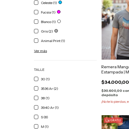
Celeste (1)
Fucsia (1)
Blanco (1)
Gris (2)
Animal Print (1)
Ver más
Remera Manga
TALLE
Estampada | Mi
30 (1)
$34.000,0
3536 Ar (2)
$30.600,00
co
depósito
38 (1)
¡No te lo pierdas, e
3940 Ar (1)
S (8)
GRATIS
M (1)