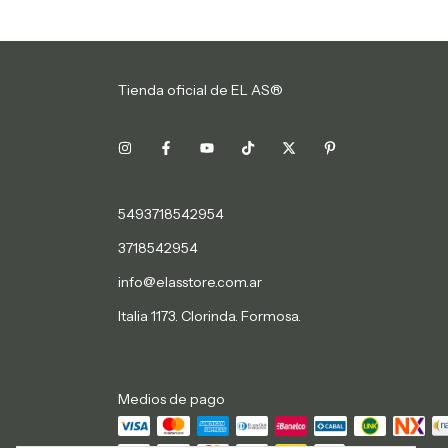
Tienda oficial de EL AS®
5493718542954
3718542954
info@elasstore.com.ar
Italia 1173. Clorinda. Formosa.
Medios de pago