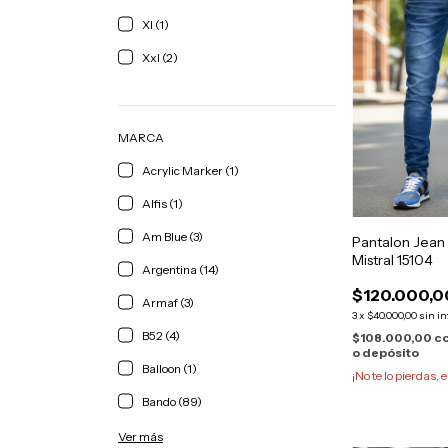
Xl (1)
Xxl (2)
MARCA
Acrylic Marker (1)
Alfis (1)
Am Blue (3)
Pantalon Jean 
Mistral 15104
Argentina (14)
$120.000,0
Armaf (3)
3
x
$40.000,00
sin in
B52 (4)
$108.000,00
c
o depósito
Balloon (1)
¡No te lo pierdas, e
Bando (89)
Ver más