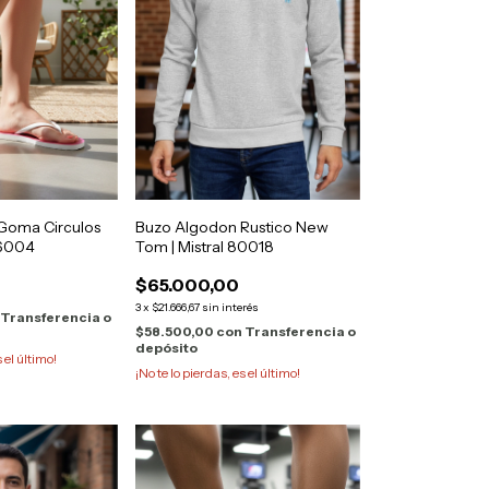
 Goma Circulos
Buzo Algodon Rustico New
 6004
Tom | Mistral 80018
$65.000,00
3
x
$21.666,67
sin interés
Transferencia o
$58.500,00
con
Transferencia o
depósito
s el último!
¡No te lo pierdas, es el último!