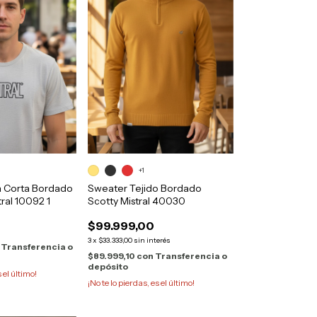
+1
 Corta Bordado
Sweater Tejido Bordado
tral 10092 1
Scotty Mistral 40030
$99.999,00
3
x
$33.333,00
sin interés
Transferencia o
$89.999,10
con
Transferencia o
depósito
s el último!
¡No te lo pierdas, es el último!