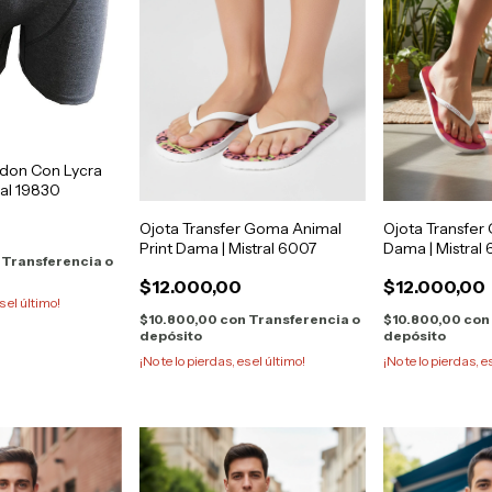
don Con Lycra
ral 19830
Ojota Transfer Goma Animal
Ojota Transfer
Print Dama | Mistral 6007
Dama | Mistral
Transferencia o
$12.000,00
$12.000,00
s el último!
$10.800,00
con
Transferencia o
$10.800,00
con
depósito
depósito
¡No te lo pierdas, es el último!
¡No te lo pierdas, e