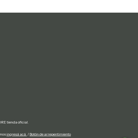
E tienda oficial.
amos
ingresá acá.
/
Botón de arrepentimiento