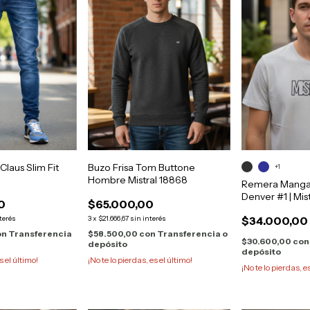
Claus Slim Fit
Buzo Frisa Tom Buttone
+1
Hombre Mistral 18868
Remera Manga
Denver #1 | Mis
0
$65.000,00
terés
3
x
$21.666,67
sin interés
$34.000,00
on
Transferencia
$58.500,00
con
Transferencia o
$30.600,00
con
depósito
depósito
s el último!
¡No te lo pierdas, es el último!
¡No te lo pierdas, e