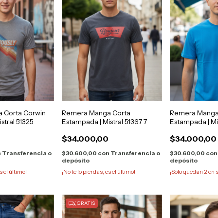
 Corta Corwin
Remera Manga Corta
Remera Manga
stral 51325
Estampada | Mistral 51367 7
Estampada | Mi
0
$34.000,00
$34.000,00
n
Transferencia o
$30.600,00
con
Transferencia o
$30.600,00
con
depósito
depósito
s el último!
¡No te lo pierdas, es el último!
¡Solo quedan
2
en s
GRATIS