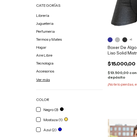
CATEGORÍAS
Librería
Jugueteria
Perfumeria
Termos y Mates
+1
Boxer De Algo
Hogar
Liso Solid Mist
Aire Libre
$15.000,00
Tecnologia
Accesorios
$13.500,00
con
depósito
Ver más
¡No te lo pierdas, e
COLOR
Negro (3)
Mostaza (1)
Azul (2)