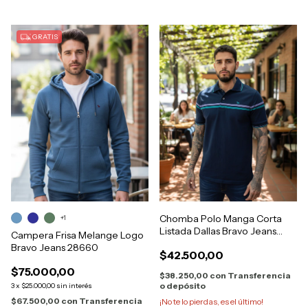
GRATIS
Chomba Polo Manga Corta
+1
Listada Dallas Bravo Jeans
Campera Frisa Melange Logo
28745
Bravo Jeans 28660
$42.500,00
$75.000,00
$38.250,00
con
Transferencia
o depósito
3
x
$25.000,00
sin interés
$67.500,00
con
Transferencia
¡No te lo pierdas, es el último!