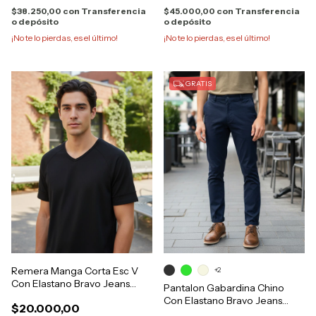
$38.250,00
con
Transferencia
$45.000,00
con
Transferencia
o depósito
o depósito
¡No te lo pierdas, es el último!
¡No te lo pierdas, es el último!
GRATIS
Remera Manga Corta Esc V
+2
Con Elastano Bravo Jeans
Pantalon Gabardina Chino
26834
Con Elastano Bravo Jeans
$20.000,00
16091