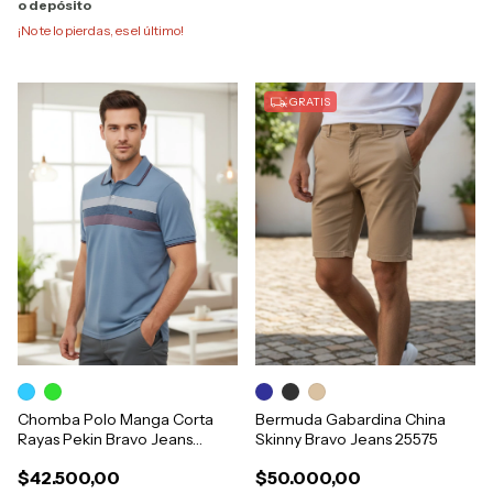
o depósito
¡No te lo pierdas, es el último!
GRATIS
Chomba Polo Manga Corta
Bermuda Gabardina China
Rayas Pekin Bravo Jeans
Skinny Bravo Jeans 25575
28743
$42.500,00
$50.000,00