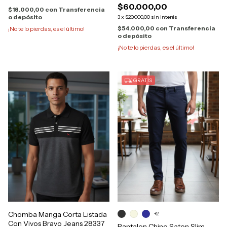
$60.000,00
$18.000,00
con
Transferencia
o depósito
3
x
$20.000,00
sin interés
$54.000,00
con
Transferencia
¡No te lo pierdas, es el último!
o depósito
¡No te lo pierdas, es el último!
GRATIS
Chomba Manga Corta Listada
+2
Con Vivos Bravo Jeans 28337
Pantalon Chino Saten Slim