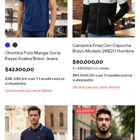
Campera Frisa Con Capucha
Bravo Modelo 28820 Hombre
Chomba Polo Manga Corta
Rayas Azalea Bravo Jeans
$90.000,00
28973
$42.500,00
3
x
$30.000,00
sin interés
$81.000,00
con
Transferencia
$38.250,00
con
Transferencia
o depósito
o depósito
¡No te lo pierdas, es el último!
¡No te lo pierdas, es el último!
GRATIS