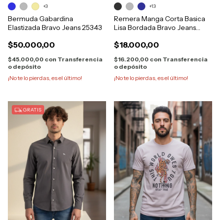
+3
+13
Bermuda Gabardina
Remera Manga Corta Basica
Elastizada Bravo Jeans 25343
Lisa Bordada Bravo Jeans
27401
$50.000,00
$18.000,00
$45.000,00
con
Transferencia
$16.200,00
con
Transferencia
o depósito
o depósito
¡No te lo pierdas, es el último!
¡No te lo pierdas, es el último!
GRATIS