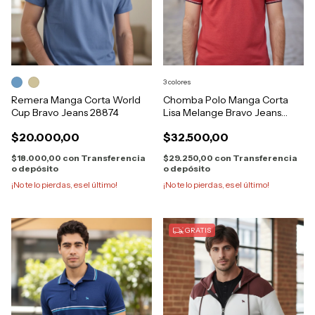
3 colores
Remera Manga Corta World
Chomba Polo Manga Corta
Cup Bravo Jeans 28874
Lisa Melange Bravo Jeans
28683
$20.000,00
$32.500,00
$18.000,00
con
Transferencia
$29.250,00
con
Transferencia
o depósito
o depósito
¡No te lo pierdas, es el último!
¡No te lo pierdas, es el último!
GRATIS