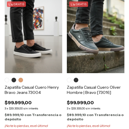
GRATIS
GRATIS
Zapatilla Casual Cuero Henry
Zapatilla Casual Cuero Oliver
Bravo Jeans 73004
Hombre | Bravo [73016]
$99.999,00
$99.999,00
3
x
$33.333,00
sin interés
3
x
$33.333,00
sin interés
$89.999,10
con
Transferencia o
$89.999,10
con
Transferencia o
depósito
depósito
¡No te lo pierdas, es el último!
¡No te lo pierdas, es el último!