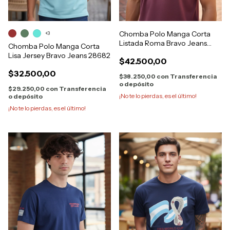
Chomba Polo Manga Corta
+3
Listada Roma Bravo Jeans
Chomba Polo Manga Corta
28750
Lisa Jersey Bravo Jeans 28682
$42.500,00
$32.500,00
$38.250,00
con
Transferencia
o depósito
$29.250,00
con
Transferencia
¡No te lo pierdas, es el último!
o depósito
¡No te lo pierdas, es el último!