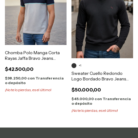
Chomba Polo Manga Corta
Rayas Jaffa Bravo Jeans
28900
+1
$42.500,00
Sweater Cuello Redondo
$38.250,00
con
Transferencia
Logo Bordado Bravo Jeans
o depósito
28845
$50.000,00
¡No te lo pierdas, es el último!
$45.000,00
con
Transferencia
o depósito
¡No te lo pierdas, es el último!